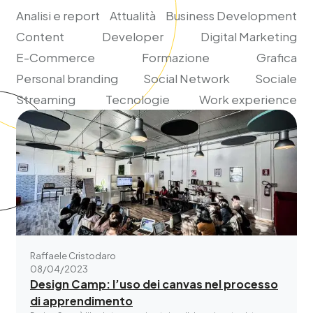
Analisi e report
Attualità
Business Development
Content
Developer
Digital Marketing
E-Commerce
Formazione
Grafica
Personal branding
Social Network
Sociale
Streaming
Tecnologie
Work experience
Raffaele Cristodaro
08/04/2023
Design Camp: l’uso dei canvas nel processo
di apprendimento