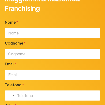
Franchising
Nome
*
Cognome
*
Email
*
Telefono
*
U
n