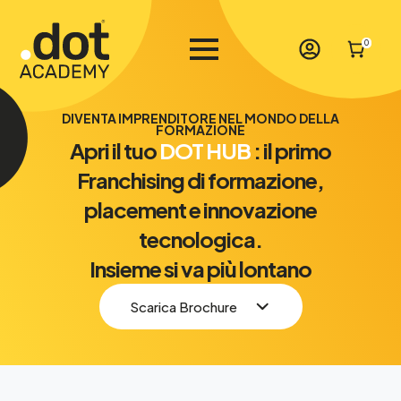
0
DIVENTA IMPRENDITORE NEL MONDO DELLA
FORMAZIONE
Apri il tuo
DOT HUB
: il primo
Franchising di formazione,
placement e innovazione
tecnologica.
Insieme si va più lontano
Scarica Brochure