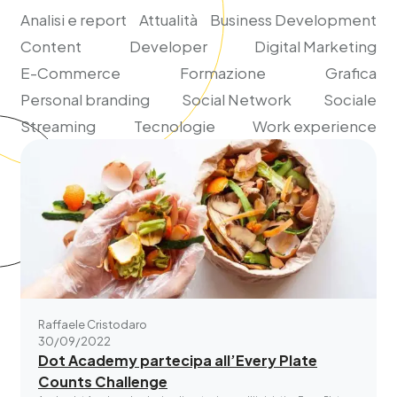
Analisi e report
Attualità
Business Development
Content
Developer
Digital Marketing
E-Commerce
Formazione
Grafica
Personal branding
Social Network
Sociale
Streaming
Tecnologie
Work experience
Raffaele Cristodaro
30/09/2022
Dot Academy partecipa all’Every Plate
Counts Challenge