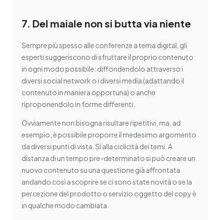
7. Del maiale non si butta via niente
Sempre più spesso alle conferenze a tema digital, gli
esperti suggeriscono di sfruttare il proprio contenuto
in ogni modo possibile: diffondendolo attraverso i
diversi social network o i diversi media (adattando il
contenuto in maniera opportuna) o anche
riproponendolo in forme differenti.
Ovviamente non bisogna risultare ripetitivi, ma, ad
esempio, è possibile proporre il medesimo argomento
da diversi punti di vista. Sí alla ciclicità dei temi. A
distanza di un tempo pre-determinato si può creare un
nuovo contenuto su una questione già affrontata
andando così a scoprire se ci sono state novità o se la
percezione del prodotto o servizio oggetto del copy è
in qualche modo cambiata.