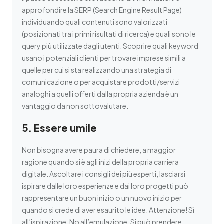
approfondire la SERP (Search Engine Result Page)
individuando quali contenuti sono valorizzati
(posizionati tra i primi risultati di ricerca) e quali sono le
query più utilizzate dagli utenti. Scoprire quali keyword
usano i potenziali clienti per trovare imprese simili a
quelle per cui si sta realizzando una strategia di
comunicazione o per acquistare prodotti/servizi
analoghi a quelli offerti dalla propria azienda è un
vantaggio da non sottovalutare.
5. Essere umile
Non bisogna avere paura di chiedere, a maggior
ragione quando si è agli inizi della propria carriera
digitale. Ascoltare i consigli dei più esperti, lasciarsi
ispirare dalle loro esperienze e dai loro progetti può
rappresentare un buon inizio o un nuovo inizio per
quando si crede di aver esaurito le idee. Attenzione! Sì
all’ispirazione. No all’emulazione. Si può prendere