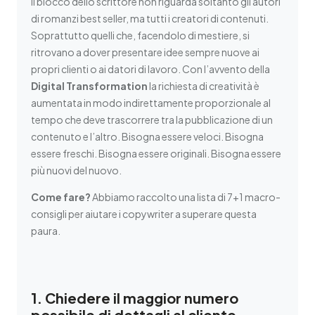
Il blocco dello scrittore non riguarda soltanto gli autori
di romanzi best seller, ma tutti i creatori di contenuti.
Soprattutto quelli che, facendolo di mestiere, si
ritrovano a dover presentare idee sempre nuove ai
propri clienti o ai datori di lavoro. Con l’avvento della
Digital Transformation
la richiesta di creatività è
aumentata in modo indirettamente proporzionale al
tempo che deve trascorrere tra la pubblicazione di un
contenuto e l’altro. Bisogna essere veloci. Bisogna
essere freschi. Bisogna essere originali. Bisogna essere
più nuovi del nuovo.
Come fare?
Abbiamo raccolto una lista di 7+1 macro-
consigli per aiutare i copywriter a superare questa
paura.
1. Chiedere il maggior numero
possibile di dettagli al cliente