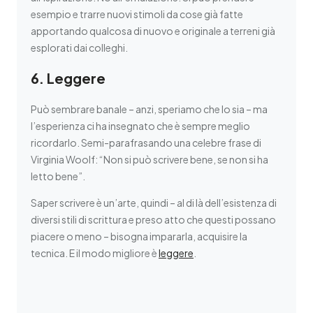
esempio e trarre nuovi stimoli da cose già fatte
apportando qualcosa di nuovo e originale a terreni già
esplorati dai colleghi.
6. Leggere
Può sembrare banale – anzi, speriamo che lo sia – ma
l’esperienza ci ha insegnato che è sempre meglio
ricordarlo. Semi-parafrasando una celebre frase di
Virginia Woolf: “Non si può scrivere bene, se non si ha
letto bene”.
Saper scrivere è un’arte, quindi – al di là dell’esistenza di
diversi stili di scrittura e preso atto che questi possano
piacere o meno – bisogna impararla, acquisire la
tecnica. E il modo migliore è
leggere
.