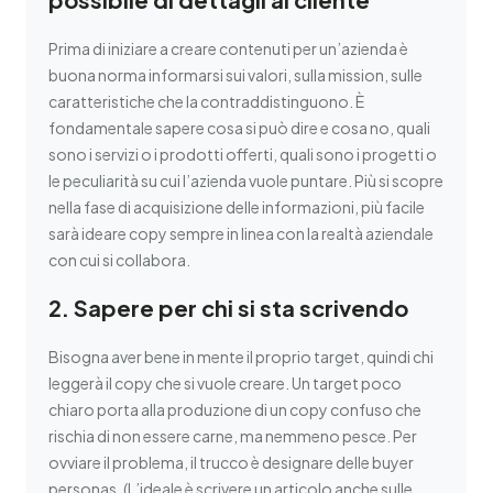
Prima di iniziare a creare contenuti per un’azienda è
buona norma informarsi sui valori, sulla mission, sulle
caratteristiche che la contraddistinguono. È
fondamentale sapere cosa si può dire e cosa no, quali
sono i servizi o i prodotti offerti, quali sono i progetti o
le peculiarità su cui l’azienda vuole puntare. Più si scopre
nella fase di acquisizione delle informazioni, più facile
sarà ideare copy sempre in linea con la realtà aziendale
con cui si collabora.
2. Sapere per chi si sta scrivendo
Bisogna aver bene in mente il proprio target, quindi chi
leggerà il copy che si vuole creare. Un target poco
chiaro porta alla produzione di un copy confuso che
rischia di non essere carne, ma nemmeno pesce. Per
ovviare il problema, il trucco è designare delle buyer
personas. (L’ideale è scrivere un articolo anche sulle