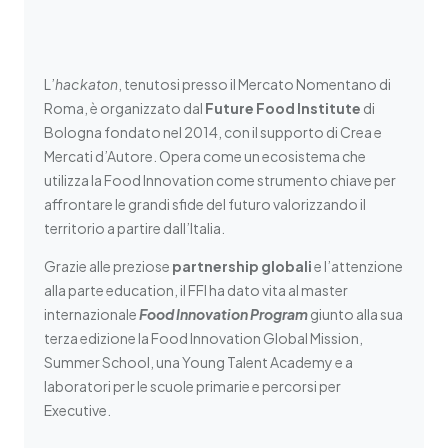
L’
hackaton
, tenutosi presso il Mercato Nomentano di
Roma, è organizzato dal
Future Food Institute
di
Bologna fondato nel 2014, con il supporto di Crea e
Mercati d’Autore. Opera come un ecosistema che
utilizza la Food Innovation come strumento chiave per
affrontare le grandi sfide del futuro valorizzando il
territorio a partire dall’Italia.
Grazie alle preziose
partnership globali
e l’attenzione
alla parte education, il FFI ha dato vita al master
internazionale
Food Innovation Program
giunto alla sua
terza edizione la Food Innovation Global Mission,
Summer School, una Young Talent Academy e a
laboratori per le scuole primarie e percorsi per
Executive.