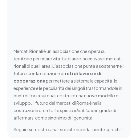
Mercati Rionali è un’associazione che opera sul
territorio per ridare vita, tutelare e incentivare i mercati
rionali di quell’area. L’associazione punta a sostenerne il
futuro con la creazione di
reti di lavoro e di
cooperazione
per mettere a sistema le capacità, le
esperienze e le peculiarità dei singoli trasformandole in
punti di forza sui quali costruire una nuovo modello di
sviluppo. Il futuro dei mercati di Roma è nella
costruzione di un forte spirito
identitario
in grado di
affermarsi come sinonimo di “genuinità”.
Seguici sui nostri canali social e ricorda: niente sprechi!