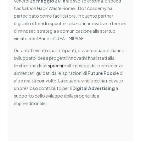
Venerdì
25 maggio 2018
si è svolto a Roma lo speed
hackathon Hack Waste Rome
: .Dot Academy ha
partecipato come facilitatore, in quanto partner
digitale offrendo spunti e soluzioni innovative in termini
di mindset, strategia e comunicazione alle startup
vincitrici del Bando CREA – MIPAAF.
Durante l’evento i partecipanti, divisi in squadre, hanno
sviluppato idee e progetti innovativi finalizzati alla
limitazione degli
sprechi
e all’impiego delle eccedenze
alimentari, guidati dalle ispirazioni di
Future Food
e di
altre realtà coinvolte. La squadra vincitrice ha ricevuto
un prezioso contributo per il
Digital Advertising
a
supporto dello sviluppo della propria idea
imprenditoriale.