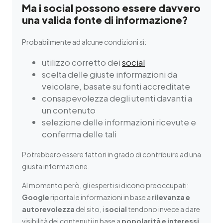
Ma i social possono essere davvero
una valida fonte di informazione?
Probabilmente ad alcune condizioni sì:
utilizzo corretto dei
social
scelta delle giuste informazioni da
veicolare, basate su fonti accreditate
consapevolezza degli utenti davanti a
un contenuto
selezione delle informazioni ricevute e
conferma delle tali
Potrebbero essere fattori in grado di contribuire ad una
giusta informazione.
Al momento però, gli esperti si dicono preoccupati:
Google
riporta le informazioni in base a
rilevanza e
autorevolezza
del sito, i
social
tendono invece a dare
visibilità dei contenuti in base a
popolarità e interessi