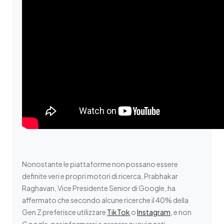
Nonostante le piattaforme non possano essere
definite veri e propri motori di ricerca, Prabhakar
Raghavan, Vice Presidente Senior di Google, ha
affermato che secondo alcune ricerche il 40% della
Gen Z preferisce utilizzare
TikTok
o
Instagram
, e non
Google, per informarsi e cercare nuovi posti.