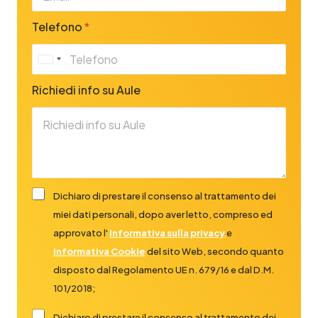
Telefono
*
U
n
Richiedi info su Aule
i
t
e
d
S
t
Dichiaro di prestare il consenso al trattamento dei
a
miei dati personali, dopo aver letto, compreso ed
t
e
approvato l'
Informativa sulla privacy
e
s
informativa Cookie
del sito Web, secondo quanto
+
disposto dal Regolamento UE n. 679/16 e dal D.M.
1
101/2018;
Dichiaro di prestare il consenso al trattamento dei