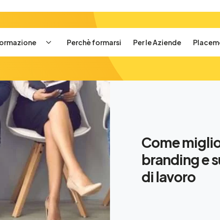
 formazione
Perchè formarsi
Per le Aziende
Placem
Come miglior
branding e s
di lavoro