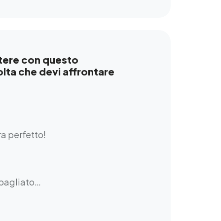
ttere con questo
lta che devi affrontare
era perfetto!
 sbagliato…