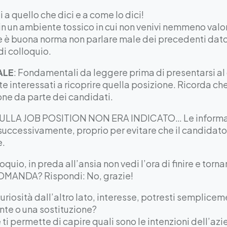
i a quello che dici e a come lo dici!
 in un ambiente tossico in cui non venivi nemmeno valori
e è buona norma non parlare male dei precedenti datori
di colloquio.
ALE
: Fondamentali da leggere prima di presentarsi al 
 interessati a ricoprire quella posizione. Ricorda che
ne da parte dei candidati.
SULLA JOB POSITION NON ERA INDICATO… Le informazi
ccessivamente, proprio per evitare che il candidato s
e.
loquio, in preda all’ansia non vedi l’ora di finire e torna
ANDA? Rispondi: No, grazie!
curiosità dall’altro lato, interesse, potresti semplice
ante o una sostituzione?
ti permette di capire quali sono le intenzioni dell’az