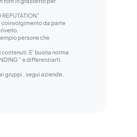
n font in grassetto per
AND REPUTATION”
il coinvolgimento da parte
riverlo.
(esempio persone che
di contenuti. E’ buona norma
NDING “ e differenziarti.
i gruppi , segui aziende ,