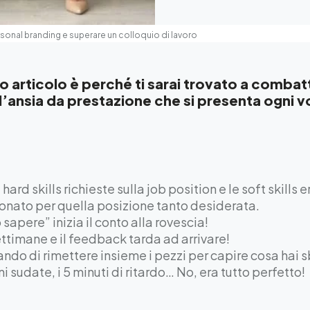
rsonal branding e superare un colloquio di lavoro
o articolo è perché ti sarai trovato a comba
’ansia da prestazione che si presenta ogni vo
 hard skills richieste sulla job position e le soft skills 
ionato per quella posizione tanto desiderata.
sapere” inizia il conto alla rovescia!
settimane e il feedback tarda ad arrivare!
cando di rimettere insieme i pezzi per capire cosa hai
i sudate, i 5 minuti di ritardo… No, era tutto perfetto!