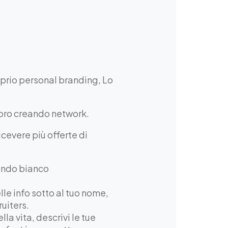
oprio personal branding, Lo
avoro creando network.
icevere più offerte di
fondo bianco
lle info sotto al tuo nome,
ruiters.
lla vita, descrivi le tue