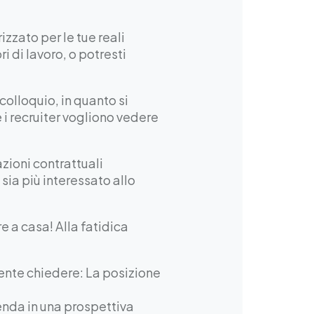
zzato per le tue reali
 di lavoro, o potresti
colloquio, in quanto si
 i recruiter vogliono vedere
oni contrattuali
ia più interessato allo
re a casa! Alla fatidica
mente chiedere: La posizione
ienda in una prospettiva