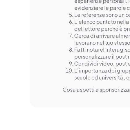
esperienze personali. P
evidenziare le parole 
Le referenze sono un 
L’elenco puntato nella
del lettore perché è br
Cerca di arrivare alme
lavorano nel tuo stesso
Fatti notare! Interagis
personalizzare il post 
Condividi video, post 
L’importanza dei gruppi
scuole ed università , 
Cosa aspetti a sponsorizzar