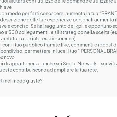
uoi aiutarti con l’utilizzo delle domande e utilizzare u
chiave
buon modo per farti conoscere, aumenta la tua “BR
 descrizione delle tue esperienze personali aumenta 
eve e conciso. Se hai raggiunto dei kpi, è opportuno sc
no a 500 collegamenti, e sii strategico nella scelta 
 ambito, o con interessi in comune)
ci con il tuo pubblico tramite like, commenti e repost 
ricondiviso, per mettere in luce il tuo “ PERSONAL BRA
ex novo
 di appartenenza anche sui Social Network : Iscriviti a
queste contribuiscono ad ampliare la tua rete.
ti nel modo giusto?