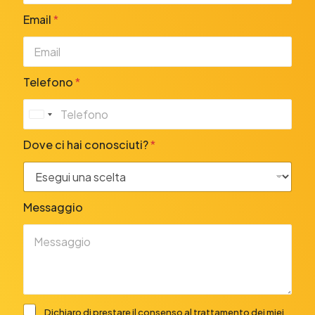
Email
*
Telefono
*
U
n
Dove ci hai conosciuti?
*
i
t
e
d
Messaggio
S
t
a
t
e
s
Dichiaro di prestare il consenso al trattamento dei miei