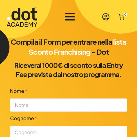
0
Compila il Form per entrare nella
lista
Sconto Franchising
- Dot
Riceverai 1000€ di sconto sulla Entry
Fee prevista dal nostro programma.
Nome
*
Cognome
*