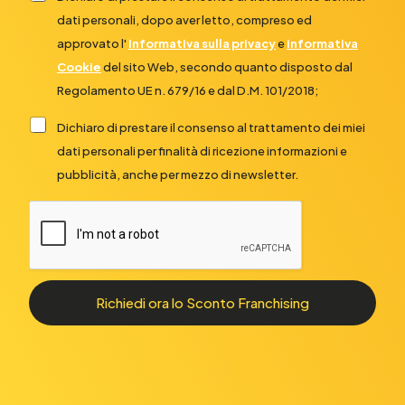
+
dati personali, dopo aver letto, compreso ed
1
approvato l'
Informativa sulla privacy
e
informativa
Cookie
del sito Web, secondo quanto disposto dal
Regolamento UE n. 679/16 e dal D.M. 101/2018;
Dichiaro di prestare il consenso al trattamento dei miei
dati personali per finalità di ricezione informazioni e
pubblicità, anche per mezzo di newsletter.
Richiedi ora lo Sconto Franchising