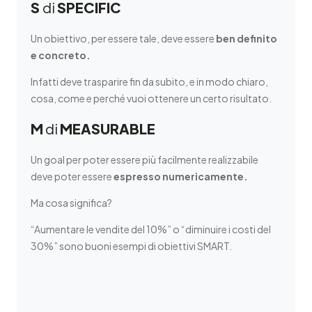
S
di
SPECIFIC
Un obiettivo, per essere tale, deve essere
ben definito
e concreto.
Infatti deve trasparire fin da subito, e in modo chiaro,
cosa, come e perché vuoi ottenere un certo risultato.
M
di
MEASURABLE
Un goal per poter essere più facilmente realizzabile
deve poter essere
espresso numericamente.
Ma cosa significa?
“Aumentare le vendite del 10%” o “diminuire i costi del
30%” sono buoni esempi di obiettivi SMART.