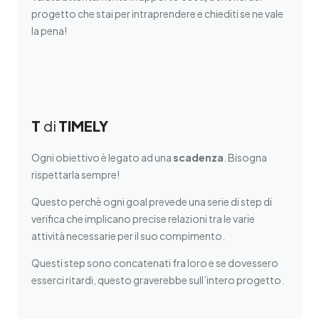
progetto che stai per intraprendere e chiediti se ne vale
la pena!
T
di
TIMELY
Ogni obiettivo è legato ad una
scadenza
. Bisogna
rispettarla sempre!
Questo perchè ogni goal prevede una serie di step di
verifica che implicano precise relazioni tra le varie
attività necessarie per il suo compimento.
Questi step sono concatenati fra loro e se dovessero
esserci ritardi, questo graverebbe sull’intero progetto.