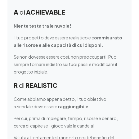
A
di
ACHIEVABLE
Niente testa tra le nuvole!
Il tuo progetto deve essere realistico e c
ommisurato
alle risorse e alle capacità di cui disponi.
Se non dovesse essere così, non preoccuparti! Puoi
sempre tornare indietro sui tuoi passi e modificare il
progetto iniziale.
R
di
REALISTIC
Come abbiamo appena detto, il tuo obiettivo
aziendale deve essere
raggiungibile.
Per cui, prima di impiegare, tempo, risorse e denaro,
cerca di capire se il gioco vale la candela!
Valuta attentamente il rapporto costi/benefici del