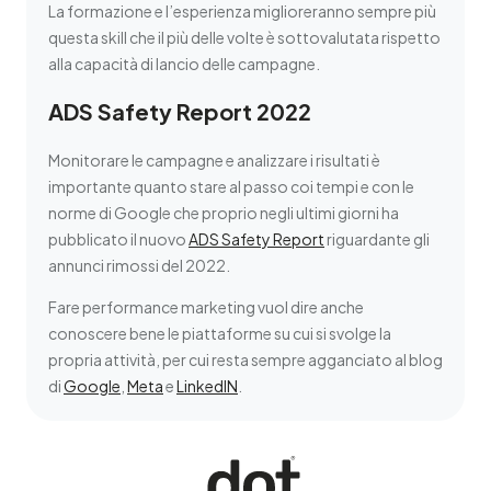
La formazione e l’esperienza miglioreranno sempre più
questa skill che il più delle volte è sottovalutata rispetto
alla capacità di lancio delle campagne.
ADS Safety Report 2022
Monitorare le campagne e analizzare i risultati è
importante quanto stare al passo coi tempi e con le
norme di Google che proprio negli ultimi giorni ha
pubblicato il nuovo
ADS Safety Report
riguardante gli
annunci rimossi del 2022.
Fare performance marketing vuol dire anche
conoscere bene le piattaforme su cui si svolge la
propria attività, per cui resta sempre agganciato al blog
di
Google
,
Meta
e
LinkedIN
.