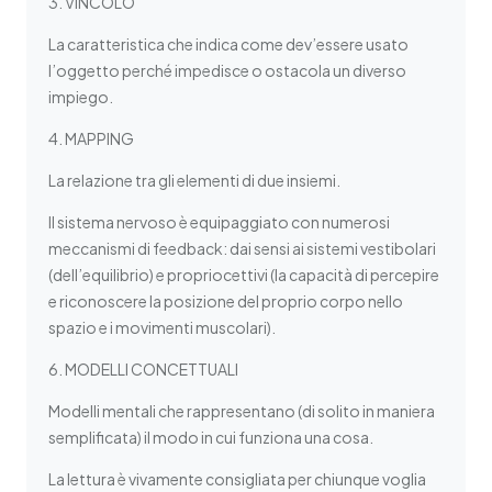
3. VINCOLO
La caratteristica che indica come dev’essere usato
l’oggetto perché impedisce o ostacola un diverso
impiego.
4. MAPPING
La relazione tra gli elementi di due insiemi.
Il sistema nervoso è equipaggiato con numerosi
meccanismi di feedback: dai sensi ai sistemi vestibolari
(dell’equilibrio) e propriocettivi (la capacità di percepire
e riconoscere la posizione del proprio corpo nello
spazio e i movimenti muscolari).
6. MODELLI CONCETTUALI
Modelli mentali che rappresentano (di solito in maniera
semplificata) il modo in cui funziona una cosa.
La lettura è vivamente consigliata per chiunque voglia