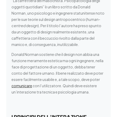
“La caffettiera del masochista. Psicopatologia degli
oggetti quotidiani” è un libro scritto da Donald
Norman, uno psicologo e ingegnere statunitense noto
per le sue teorie sul design antropocentrico (
human-
centred design
). Per il titolo l’autore ha preso spunto
da un oggetto di design realmente esistente, una
caffettiera con il beccuccio rivolto dalla parte del
manico e, di conseguenza, inutilizzabile.
Donald Norman sostiene che il design non abbia una
funzione meramente estetica ma ogni ingegnere, nella
face di progettazione di un oggetto, debba tener
conto del fattore umano. Il bene realizzato deve poter
essere facilmente usabile e, a tale scopo, deve poter
comunicare
con l’utilizzatore. Quindi deve esistere
un’interazione tra tecnica e psicologia umana.
I PRINCIPI DELL’INTERAZIONE