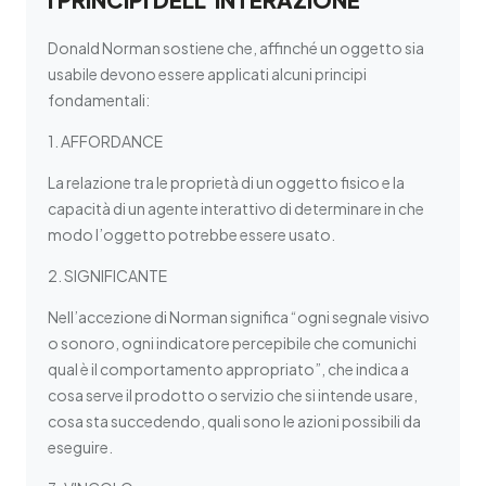
Donald Norman sostiene che, affinché un oggetto sia
usabile devono essere applicati alcuni principi
fondamentali:
1. AFFORDANCE
La relazione tra le proprietà di un oggetto fisico e la
capacità di un agente interattivo di determinare in che
modo l’oggetto potrebbe essere usato.
2. SIGNIFICANTE
Nell’accezione di Norman significa “ogni segnale visivo
o sonoro, ogni indicatore percepibile che comunichi
qual è il comportamento appropriato”, che indica a
cosa serve il prodotto o servizio che si intende usare,
cosa sta succedendo, quali sono le azioni possibili da
eseguire.