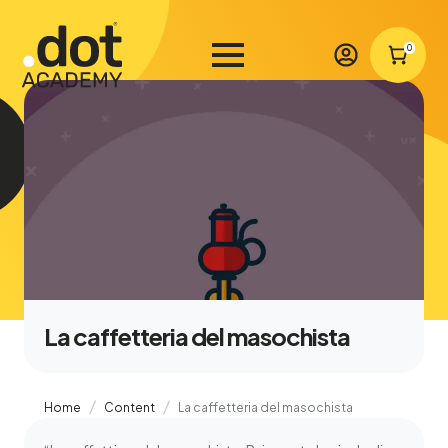
0
La caffetteria del masochista
Home
Content
La caffetteria del masochista