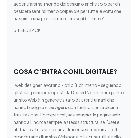
addentrarsi nel mondo del design o anche solo per chi
desidera sentirsi meno colpevole per tutte le volta che
ha spinto una porta su cui c’era scritto “tirare”.
5. FEEDBACK
COSA C’ENTRA CON IL DIGITALE?
I web designer lavorano – chi più, chi meno – seguendo
gli stessi principi proposti da Donald Norman, in quanto
un sito Web è in genere visitato da utenti umani che
hanno bisogno di
navigare
con facilità, senza alcuna
frustrazione. Ecco perché, ad esempio, le pagine web
hanno all’incirca sempre la stessa struttura: se l’user è
abituato a trovare la barra di ricerca sempre in alto, il
proprietario di un sito Web non avrà alcuna utilità nello