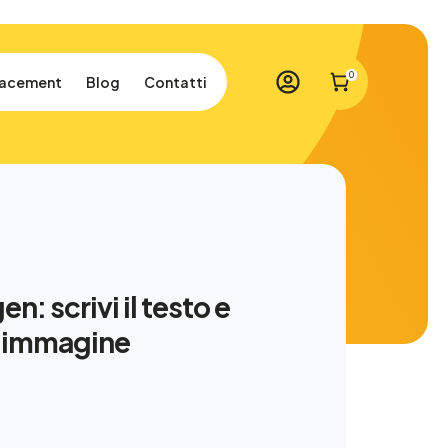
0
lacement
Blog
Contatti
: scrivi il testo e
ua immagine