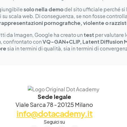
iungibile
solo nella demo
del sito ufficiale perché si
ti su scala web. Di conseguenza, se non fosse control
rappresentazioni pornografiche, violente o razzis
dotti da Imagen, Google ha creato un
test
per valutare 
n, confrontato con
VQ-GAN+CLIP, Latent Diffusion 
ore
sia in termini di qualità, sia in termini di converge
Sede legale
Viale Sarca 78 - 20125 Milano
info@dotacademy.it
Seguici su