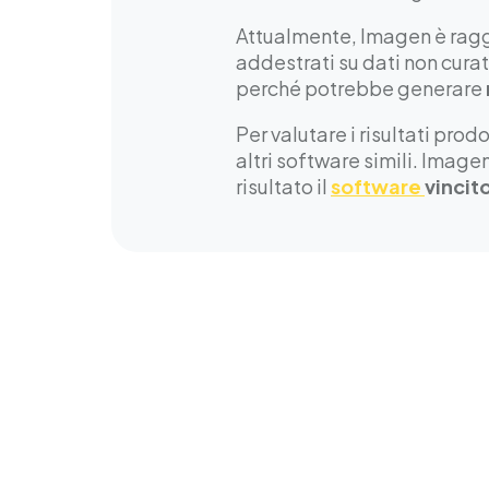
Attualmente, Imagen è ragg
addestrati su dati non cura
perché potrebbe generare
Per valutare i risultati pro
altri software simili. Image
risultato il
software
vincit