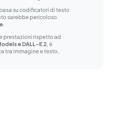
 basa su codificatori di testo
lato sarebbe pericoloso
te
.
le prestazioni rispetto ad
Models e DALL-E 2
, è
nza tra immagine e testo.