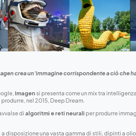
Imagen crea un’immagine corrispondente a ciò che hai
oogle,
Imagen
si presenta come un mix tra intelligenza
di produrre, nel 2015, Deep Dream.
 avvalse di
algoritmi e reti neurali
per produrre immagi
a disposizione una vasta gamma di stili, dipinti a oli