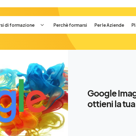
si di formazione
Perchè formarsi
Per le Aziende
P
Google Imagen
ottieni la t