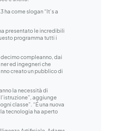
 ha come slogan “It’s a
 presentato le incredibili
questo programma tutti i
uo decimo compleanno, dai
gner ed ingegneri che
anno creato un pubblico di
hanno la necessità di
ll’istruzione”, aggiunge
ogni classe”. “É una nuova
 la tecnologia ha aperto
lligenza Artificiale. Adams