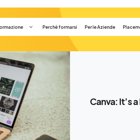
 formazione
Perchè formarsi
Per le Aziende
Placem
Canva: It’s 