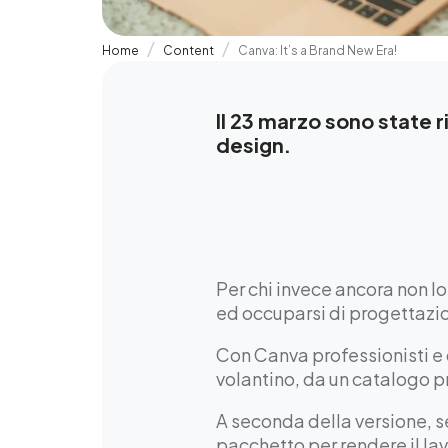
Home
Content
Canva: It’s a Brand New Era!
Il 23 marzo sono state 
design.
Per chi invece ancora non l
ed occuparsi di progettazio
Con Canva professionisti e 
volantino, da un catalogo p
A seconda della versione, s
pacchetto per rendere il lav