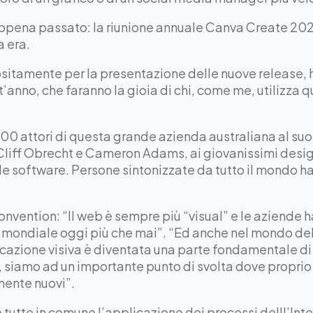
pena passato: la riunione annuale Canva Create 2023
a era.
tamente per la presentazione delle nuove release, ha
t’anno, che faranno la gioia di chi, come me, utilizza 
500 attori di questa grande azienda australiana al s
 Cliff Obrecht e Cameron Adams, ai giovanissimi desi
le software. Persone sintonizzate da tutto il mondo h
onvention: “Il web è sempre più “visual” e le aziende 
lo mondiale oggi più che mai”. “Ed anche nel mondo de
cazione visiva è diventata una parte fondamentale di 
, siamo ad un importante punto di svolta dove proprio
ente nuovi”.
tutte in comune l’applicazione dei processi delll’Inte