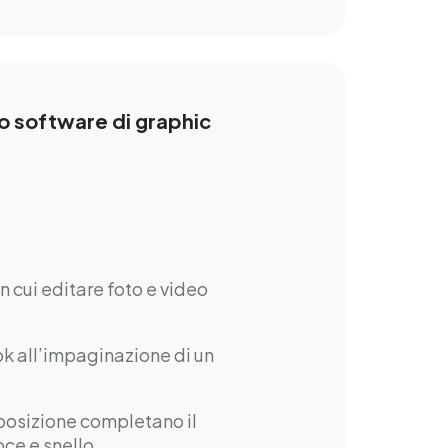
to software di graphic
 cui editare foto e video
ok all’impaginazione di un
sposizione completano il
oce e snello.