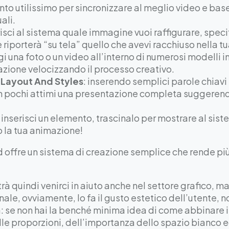
nto utilissimo per sincronizzare al meglio video e bas
ali.
isci al sistema quale immagine vuoi raffigurare, specifi
le riporterà “su tela” quello che avevi racchiuso nella 
gi una foto o un video all’interno di numerosi modelli i
zione velocizzando il processo creativo.
 Layout And Styles
: inserendo semplici parole chiavi e
 in pochi attimi una presentazione completa suggerend
: inserisci un elemento, trascinalo per mostrare al sis
to la tua animazione!
 offre un sistema di creazione semplice che rende più 
rà quindi venirci in aiuto anche nel settore grafico, 
 finale, ovviamente, lo fa il gusto estetico dell’utente,
 se non hai la benché minima idea di come abbinare i c
elle proporzioni, dell’importanza dello spazio bianco e