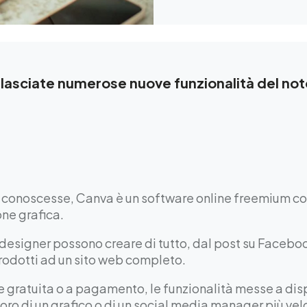
rilasciate numerose nuove funzionalità del no
o conoscesse, Canva è un software online freemium con
ne grafica.
designer possono creare di tutto, dal post su Facebo
rodotti ad un sito web completo.
e gratuita o a pagamento, le funzionalità messe a di
oro di un grafico o di un social media manager più vel