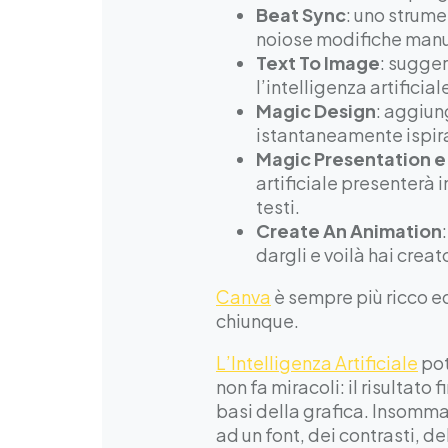
Beat Sync
: uno strume
noiose modifiche manu
Text To Image
: sugger
l’intelligenza artificia
Magic Design
: aggiun
istantaneamente ispira
Magic Presentation e
artificiale presenterà
testi.
Create An Animation
dargli e voilà hai crea
Canva
è sempre più ricco ed
chiunque.
L’Intelligenza Artificiale
pot
non fa miracoli: il risultato
basi della grafica. Insomma:
ad un font, dei contrasti, d